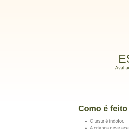
E
Avalia
Como é feito
O teste é indolor.
A criança deve ace