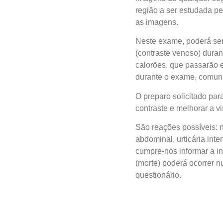
região a ser estudada p
as imagens.
Neste exame, poderá ser 
(contraste venoso) duran
calorões, que passarão 
durante o exame, comun
O preparo solicitado par
contraste e melhorar a v
São reações possíveis: ná
abdominal, urticária int
cumpre-nos informar a in
(morte) poderá ocorrer n
questionário.