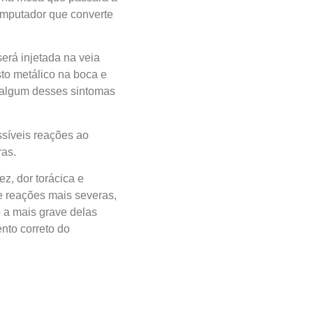
omputador que converte
erá injetada na veia
to metálico na boca e
 algum desses sintomas
ssíveis reações ao
ras.
ez, dor torácica e
de reações mais severas,
e a mais grave delas
nto correto do