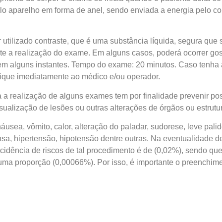
elo aparelho em forma de anel, sendo enviada a energia pelo c
utilizado contraste, que é uma substância líquida, segura que s
te a realização do exame. Em alguns casos, poderá ocorrer gos
em alguns instantes. Tempo do exame: 20 minutos. Caso tenha
ique imediatamente ao médico e/ou operador.
a a realização de alguns exames tem por finalidade prevenir po
isualização de lesões ou outras alterações de órgãos ou estrutu
usea, vômito, calor, alteração do paladar, sudorese, leve palid
ensa, hipertensão, hipotensão dentre outras. Na eventualidade 
cidência de riscos de tal procedimento é de (0,02%), sendo qu
uma proporção (0,00066%). Por isso, é importante o preenchime